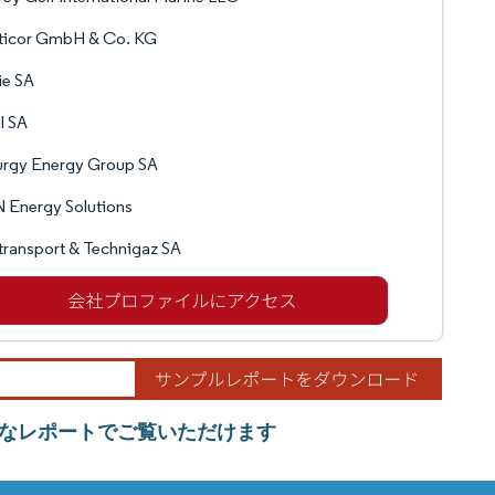
ticor GmbH & Co. KG
ie SA
l SA
urgy Energy Group SA
 Energy Solutions
ransport & Technigaz SA
的なレポートでご覧いただけます