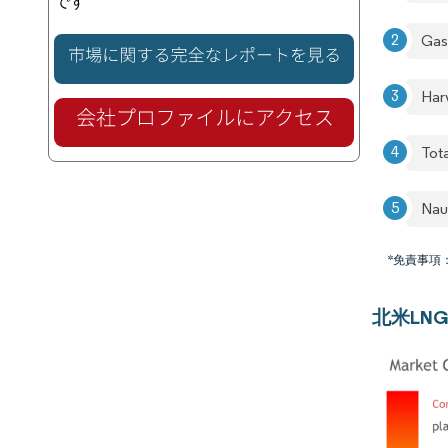
です
Gas
Har
Tot
Nau
*免責事項
北米LN