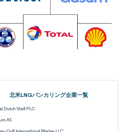
北米LNGバンカリング企業一覧
l Dutch Shell PLC
um AS
ey Gulf International Marine LLC