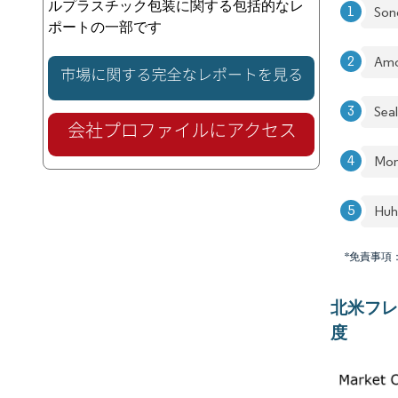
ルプラスチック包装に関する包括的なレ
Son
ポートの一部です
Amc
Sea
Mon
Huh
*免責事項
北米フレ
度