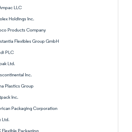
Ampac LLC
lex Holdings Inc.
oco Products Company
stantia Flexibles Group GmbH
di PLC
ak Ltd.
scontinental Inc.
a Plastics Group
tpack Inc.
rican Packaging Corporation
x Ltd.
Flexible Packaging