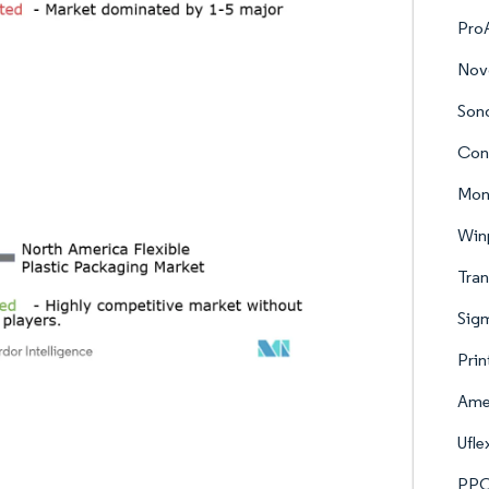
Pro
Novo
Son
Con
Mon
Winp
Tran
Sigm
Prin
Ame
Ufle
PPC 