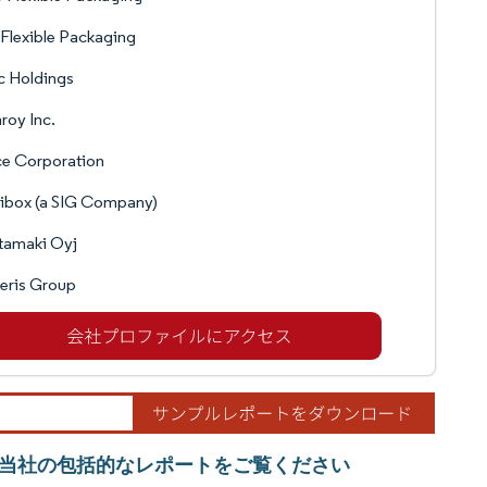
Flexible Packaging
c Holdings
roy Inc.
ce Corporation
ibox (a SIG Company)
tamaki Oyj
eris Group
当社の包括的なレポートをご覧ください