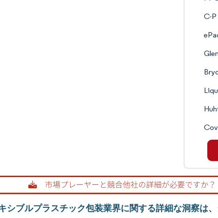
C-P 
ePa
Glen
Bry
Liqu
Huh
Cov
キシブルプラスチック包装業界に関する詳細な洞察は、