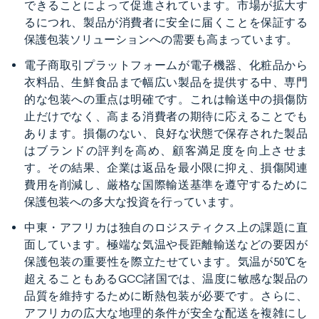
できることによって促進されています。市場が拡大す
るにつれ、製品が消費者に安全に届くことを保証する
保護包装ソリューションへの需要も高まっています。
電子商取引プラットフォームが電子機器、化粧品から
衣料品、生鮮食品まで幅広い製品を提供する中、専門
的な包装への重点は明確です。これは輸送中の損傷防
止だけでなく、高まる消費者の期待に応えることでも
あります。損傷のない、良好な状態で保存された製品
はブランドの評判を高め、顧客満足度を向上させま
す。その結果、企業は返品を最小限に抑え、損傷関連
費用を削減し、厳格な国際輸送基準を遵守するために
保護包装への多大な投資を行っています。
中東・アフリカは独自のロジスティクス上の課題に直
面しています。極端な気温や長距離輸送などの要因が
保護包装の重要性を際立たせています。気温が50℃を
超えることもあるGCC諸国では、温度に敏感な製品の
品質を維持するために断熱包装が必要です。さらに、
アフリカの広大な地理的条件が安全な配送を複雑にし