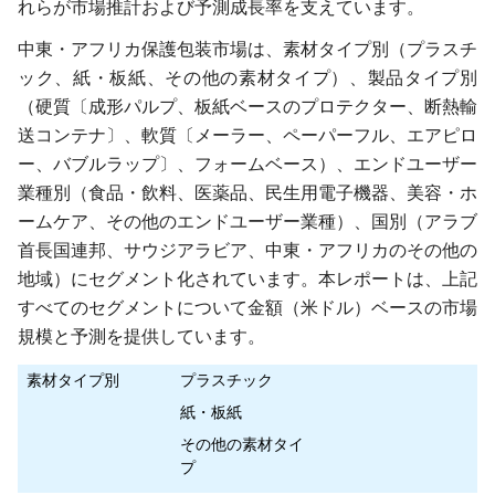
れらが市場推計および予測成長率を支えています。
中東・アフリカ保護包装市場は、素材タイプ別（プラスチ
ック、紙・板紙、その他の素材タイプ）、製品タイプ別
（硬質〔成形パルプ、板紙ベースのプロテクター、断熱輸
送コンテナ〕、軟質〔メーラー、ペーパーフル、エアピロ
ー、バブルラップ〕、フォームベース）、エンドユーザー
業種別（食品・飲料、医薬品、民生用電子機器、美容・ホ
ームケア、その他のエンドユーザー業種）、国別（アラブ
首長国連邦、サウジアラビア、中東・アフリカのその他の
地域）にセグメント化されています。本レポートは、上記
すべてのセグメントについて金額（米ドル）ベースの市場
規模と予測を提供しています。
素材タイプ別
プラスチック
紙・板紙
その他の素材タイ
プ