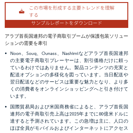
画像 © Mordor Intelligence。再利用にはCC BY 4.0の表示が必要です。
アラブ首長国連邦の電子商取引ブームが保護包装ソリュー
ションの需要を牽引
Noon、Souq、Ounass、Nashimiなどアラブ首長国連邦
の主要電子商取引プレーヤーは、割引価格だけに頼っ
ているわけではありません。製品コンテンツの充実と
配送オプションの多様化を図っています。当日配送や
翌日配送などのサービスは重要な魅力となり、より多
くの消費者をオンラインショッピングへと引き付けて
います。
国際貿易局および米国商務省によると、アラブ首長国
連邦の電子商取引売上高は2025年までに80億米ドルに
達すると予測されています。この急増は主に、人口の
ほぼ全員がモバイルおよびインターネットにアクセス