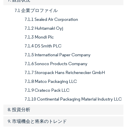
7.1 企業プロファイル
7.1.1 Sealed Air Corporation
7.1.2 Huhtamaki Oyj
7.1.3 Mondi Plc
7.1.4 DS Smith PLC
7.1.5 International Paper Company
7.1.6 Sonoco Products Company
7.1.7 Storopack Hans Reichenecker GmbH
7.1.8 Matco Packaging LLC
7.1.9 Crateco Pack LLC
7.1.10 Continental Packaging Material Industry LLC
8. 投資分析
9. 市場機会と将来のトレンド