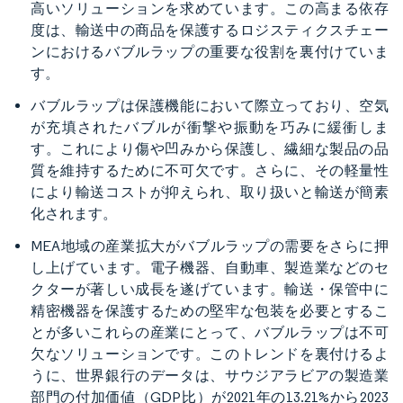
高いソリューションを求めています。この高まる依存
度は、輸送中の商品を保護するロジスティクスチェー
ンにおけるバブルラップの重要な役割を裏付けていま
す。
バブルラップは保護機能において際立っており、空気
が充填されたバブルが衝撃や振動を巧みに緩衝しま
す。これにより傷や凹みから保護し、繊細な製品の品
質を維持するために不可欠です。さらに、その軽量性
により輸送コストが抑えられ、取り扱いと輸送が簡素
化されます。
MEA地域の産業拡大がバブルラップの需要をさらに押
し上げています。電子機器、自動車、製造業などのセ
クターが著しい成長を遂げています。輸送・保管中に
精密機器を保護するための堅牢な包装を必要とするこ
とが多いこれらの産業にとって、バブルラップは不可
欠なソリューションです。このトレンドを裏付けるよ
うに、世界銀行のデータは、サウジアラビアの製造業
部門の付加価値（GDP比）が2021年の13.21%から2023