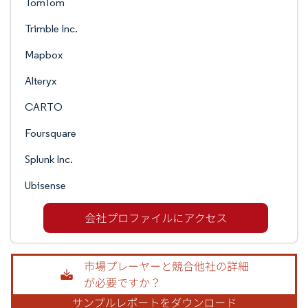
TomTom
Trimble Inc.
Mapbox
Alteryx
CARTO
Foursquare
Splunk Inc.
Ubisense