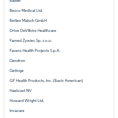
Baxter
Besco Medical Ltd.
Betten Malsch GmbH
Drive DeVilbiss Healthcare
Famed Żywiec Sp. z o.o.
Favero Health Projects S.p.A.
Gendron
Getinge
GF Health Products, Inc. (Basic American)
Haelvoet NV
Howard Wright Ltd.
Invacare