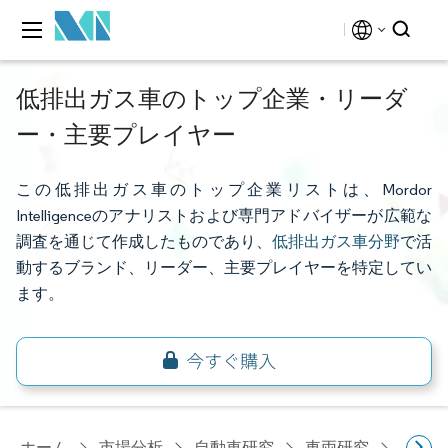
低排出ガス車のトップ企業・リーダ
ー・主要プレイヤー
この低排出ガス車のトップ企業リストは、Mordor
Intelligenceのアナリストおよび専門アドバイザーが広範な
調査を通じて作成したものであり、
低排出ガス車分野
で活
動するブランド、リーダー、主要プレイヤーを特定してい
ます。
ホーム
市場分析
自動車研究
車両研究
低排出