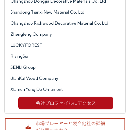
Changzhou Dongjia Decorative Materials Co. Ltd
Shandong Tianxi New Material Co. Ltd
Changzhou Richwood Decorative Material Co. Ltd
Zhengfeng Company
LUCKYFOREST
RisingSun
SENLI Group
JianKai Wood Company
Xiamen Yung De Ornament