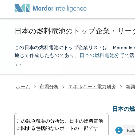
日本の燃料電池のトップ企業・リー
この日本の燃料電池のトップ企業リストは、Mordor In
通じて作成したものであり、
日本の燃料電池分野
で活
す。
ホーム
市場分析
エネルギー・電力研究
新
日本の
この競争環境の分析は、日本の燃料電池
に関する包括的なレポートの一部です
Bal