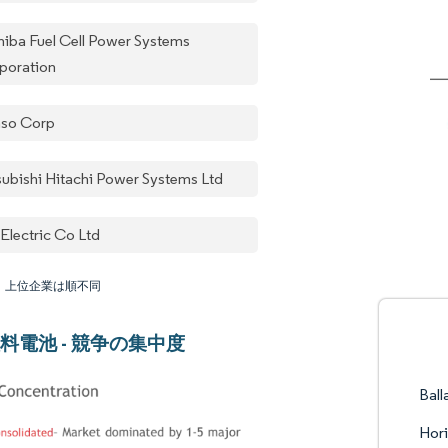
hiba Fuel Cell Power Systems
poration
so Corp
subishi Hitachi Power Systems Ltd
 Electric Co Ltd
：上位企業は順不同
料電池 - 競争の集中度
Ball
Hori