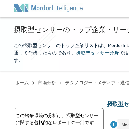
摂取型センサーのトップ企業・リー
この摂取型センサーのトップ企業リストは、Mordor In
通じて作成したものであり、
摂取型センサー分野
で活
す。
ホーム
市場分析
テクノロジー・メディア・通
摂取型
この競争環境の分析は、摂取型センサー
に関する包括的なレポートの一部です
Med