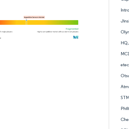
Intr
Jins
Oly
HQ, 
MC10
etec
Otsu
Atm
STMi
Phil
Che