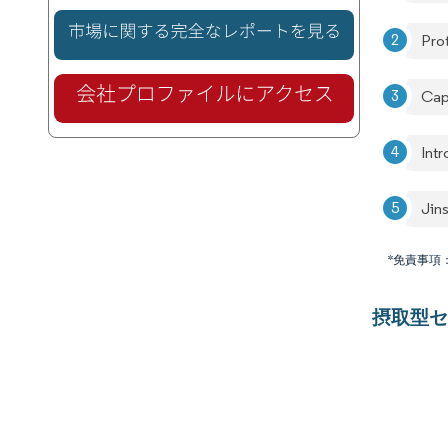
Prot
Cap
Int
Jin
*免責事項
摂取型セ