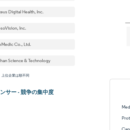
eus Digital Health, Inc.
soVision, Inc.
roMedic Co., Ltd.
shan Science & Technology
：上位企業は順不同
ンサー - 競争の集中度
Med
Prot
Caps