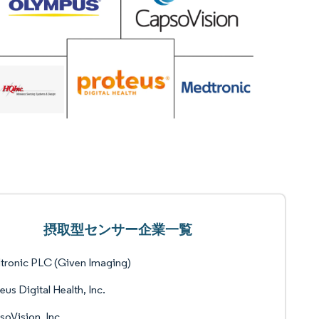
摂取型センサー企業一覧
tronic PLC (Given Imaging)
eus Digital Health, Inc.
oVision, Inc.