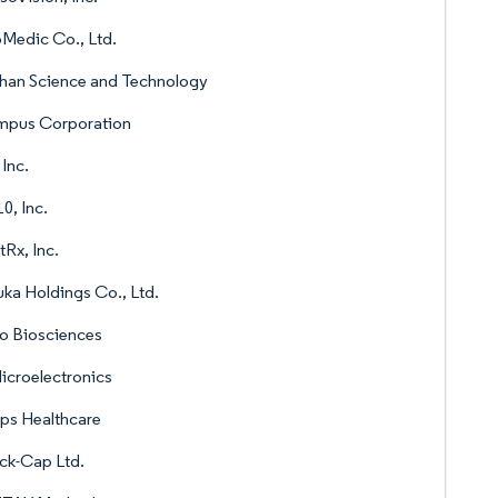
oMedic Co., Ltd.
han Science and Technology
mpus Corporation
Inc.
, Inc.
tRx, Inc.
ka Holdings Co., Ltd.
o Biosciences
croelectronics
ips Healthcare
ck-Cap Ltd.