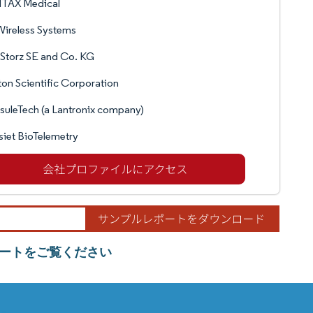
TAX Medical
ireless Systems
 Storz SE and Co. KG
on Scientific Corporation
uleTech (a Lantronix company)
iet BioTelemetry
ートをご覧ください