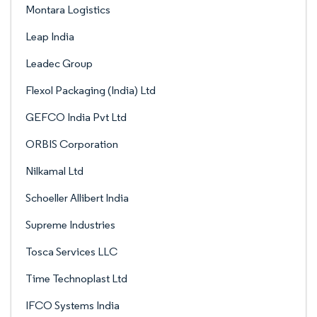
Montara Logistics
Leap India
Leadec Group
Flexol Packaging (India) Ltd
GEFCO India Pvt Ltd
ORBIS Corporation
Nilkamal Ltd
Schoeller Allibert India
Supreme Industries
Tosca Services LLC
Time Technoplast Ltd
IFCO Systems India