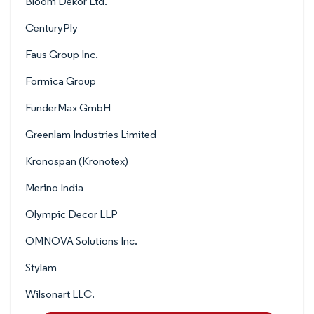
Bloom Dekor Ltd.
CenturyPly
Faus Group Inc.
Formica Group
FunderMax GmbH
Greenlam Industries Limited
Kronospan (Kronotex)
Merino India
Olympic Decor LLP
OMNOVA Solutions Inc.
Stylam
Wilsonart LLC.