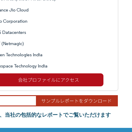
ance Jio Cloud
o Corporation
S Datacenters
 (Netmagic)
n Technologies India
space Technology India
、当社の包括的なレポートでご覧いただけます