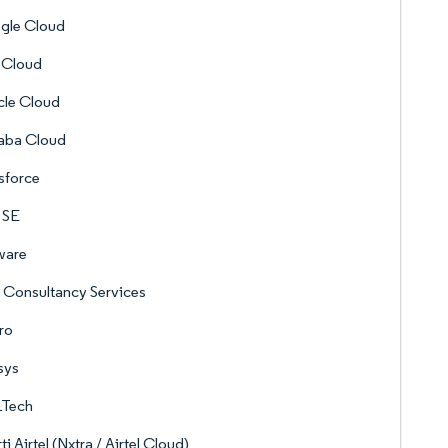
gle Cloud
 Cloud
cle Cloud
aba Cloud
sforce
 SE
are
 Consultancy Services
ro
sys
Tech
ti Airtel (Nxtra / Airtel Cloud)