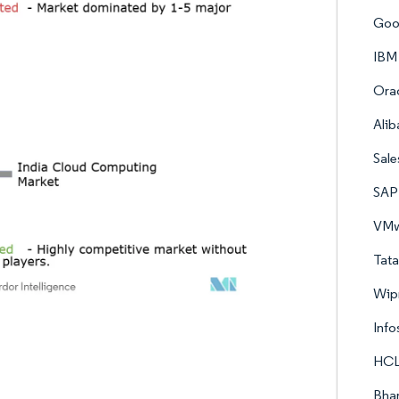
Goo
IBM
Ora
Alib
Sale
SAP
VMw
Tata
Wip
Info
HCL
Bhar