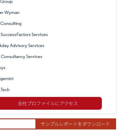
 Group
ver Wyman
 Consulting
SuccessFactors Services
day Advisory Services
 Consultancy Services
sys
gemini
Tech