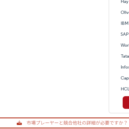
Hay
Oli
IBM
SAP 
Work
Tata
Info
Cap
HCL