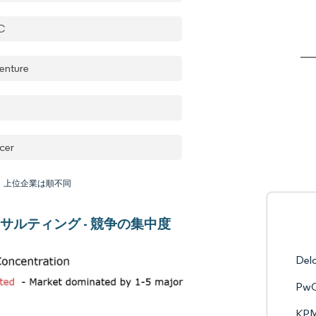
C
enture
n
cer
：上位企業は順不同
サルティング - 競争の集中度
Delo
Pw
KP