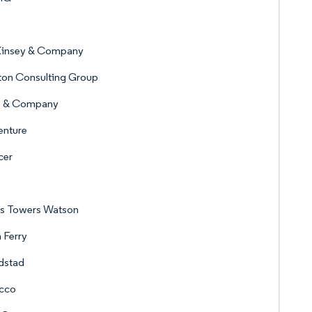
insey & Company
ton Consulting Group
n & Company
enture
cer
is Towers Watson
 Ferry
dstad
cco