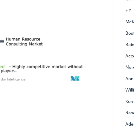
EY
McK
Bos
Bai
Acc
Mer
Aon
Will
Korn
Ran
Ade