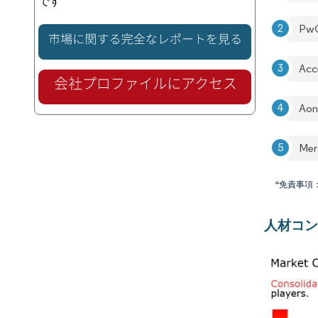
です
Pw
Acc
Ao
Mer
*免責事項
人材コン