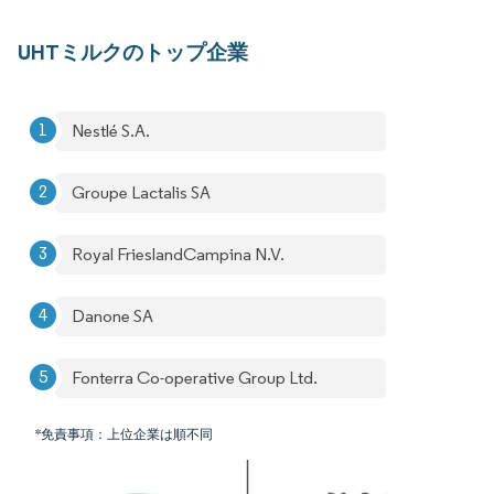
UHTミルクのトップ企業
Nestlé S.A.
Groupe Lactalis SA
Royal FrieslandCampina N.V.
Danone SA
Fonterra Co-operative Group Ltd.
*免責事項：上位企業は順不同