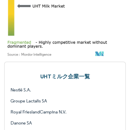
UHTミルク企業一覧
Nestlé S.A.
Groupe Lactalis SA
Royal FrieslandCampina N.V.
Danone SA