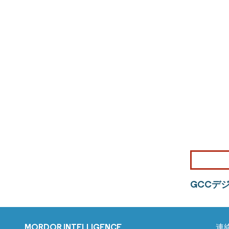
GCCデ
MORDOR INTELLIGENCE
連