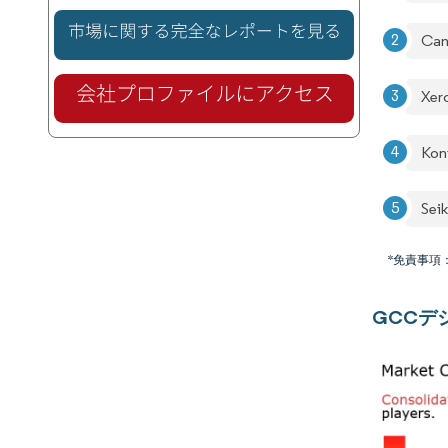
Can
Xer
Kon
Sei
*免責事項
GCCデ