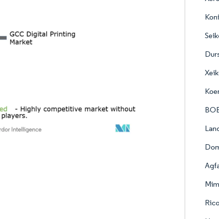
Koni
Seik
Dur
Xei
Koe
BOB
Land
Domi
Agf
Mima
Ric