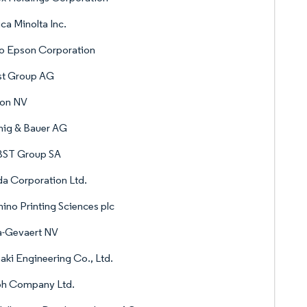
ca Minolta Inc.
o Epson Corporation
st Group AG
kon NV
nig & Bauer AG
ST Group SA
a Corporation Ltd.
no Printing Sciences plc
a-Gevaert NV
ki Engineering Co., Ltd.
oh Company Ltd.