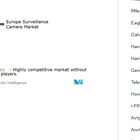
Mile
Eagl
Dah
Hang
Hanw
Gene
Tel
Hone
i-PR
Avig
Anvi