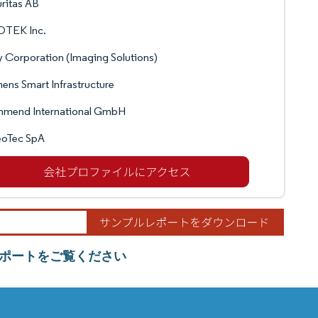
ritas AB
OTEK Inc.
 Corporation (Imaging Solutions)
ens Smart Infrastructure
mend International GmbH
eoTec SpA
ポートをご覧ください