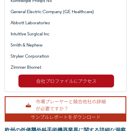
Koninklijke Philips NV
General Electric Company (GE Healthcare)
Abbott Laboratories
Intuitive Surgical Inc
Smith & Nephew
Stryker Corporation
Zimmer Biomet
欧州の低侵襲外科手術機器業界に関する詳細な洞察