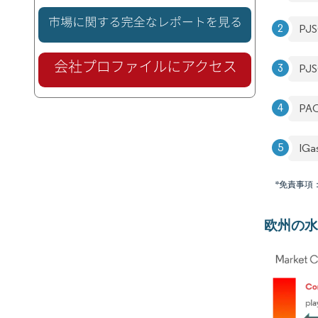
PJS
PJS
PA
IGa
*免責事項
欧州の水