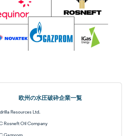
欧州の水圧破砕企業一覧
rilla Resources Ltd.
C Rosneft Oil Company
C Gazprom