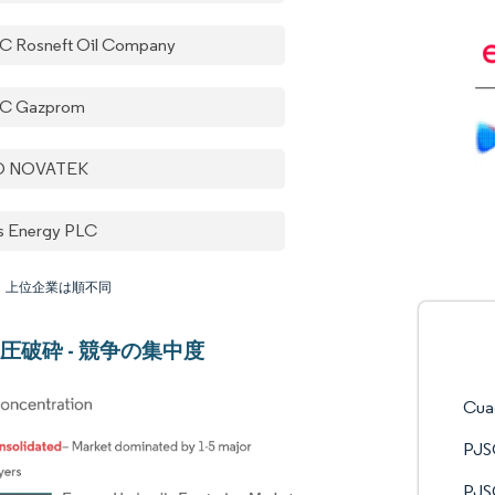
C Rosneft Oil Company
C Gazprom
O NOVATEK
s Energy PLC
：上位企業は順不同
圧破砕 - 競争の集中度
Cuad
PJS
PJS