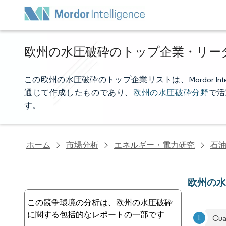
欧州の水圧破砕のトップ企業・リー
この欧州の水圧破砕のトップ企業リストは、Mordor In
通じて作成したものであり、
欧州の水圧破砕分野
で活
す。
ホーム
市場分析
エネルギー・電力研究
石
欧州の
この競争環境の分析は、欧州の水圧破砕
に関する包括的なレポートの一部です
Cua