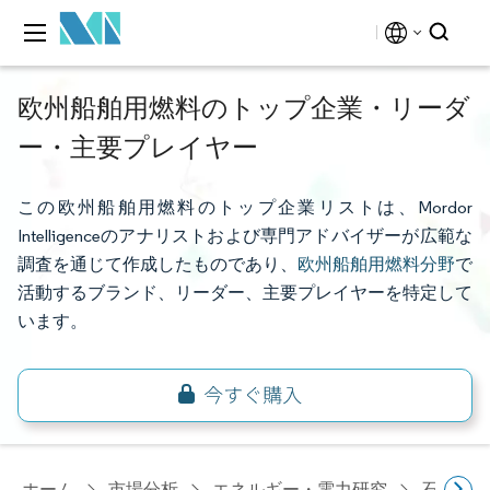
欧州船舶用燃料のトップ企業・リーダ
ー・主要プレイヤー
この欧州船舶用燃料のトップ企業リストは、Mordor
Intelligenceのアナリストおよび専門アドバイザーが広範な
調査を通じて作成したものであり、
欧州船舶用燃料分野
で
活動するブランド、リーダー、主要プレイヤーを特定して
います。
ホーム
市場分析
エネルギー・電力研究
石油・