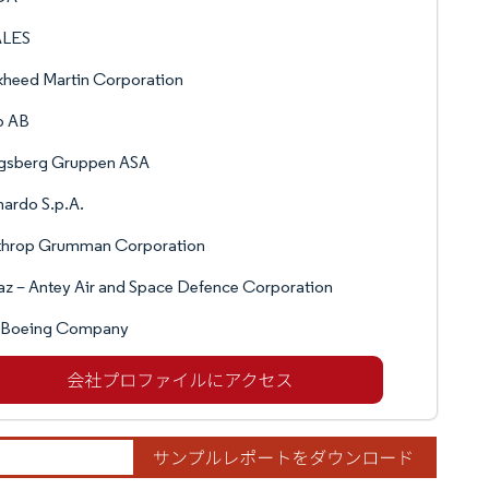
LES
heed Martin Corporation
b AB
gsberg Gruppen ASA
ardo S.p.A.
throp Grumman Corporation
z – Antey Air and Space Defence Corporation
 Boeing Company