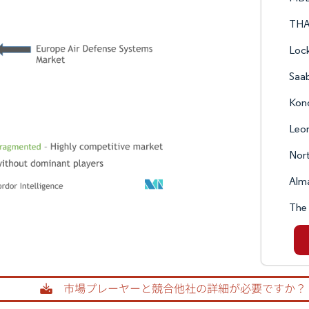
THA
Lock
Saa
Kon
Leon
Nor
Alma
The