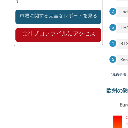
す
Loc
TH
RTX
Kon
*免責事項
欧州の防