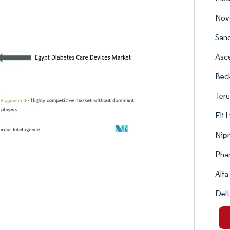
Nov
Sano
Asc
Bec
Ter
Eli 
Nip
Phar
Alfa
Delt