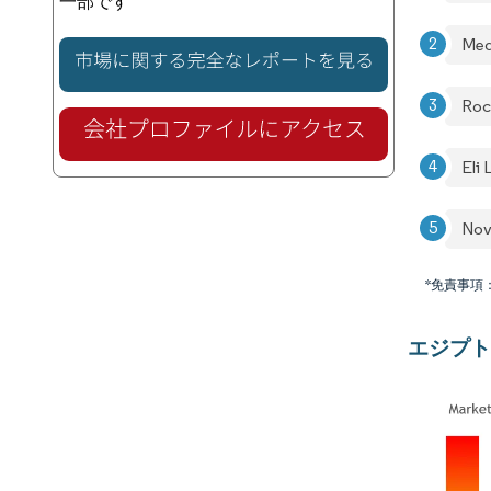
一部です
Med
Roc
Eli
Nov
*免責事項
エジプト