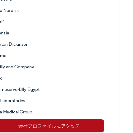
o Nordisk
fi
ensia
kton Dickinson
umo
Lilly and Company
ro
maserve-Lilly Egypt
 Laboratories
a Medical Group