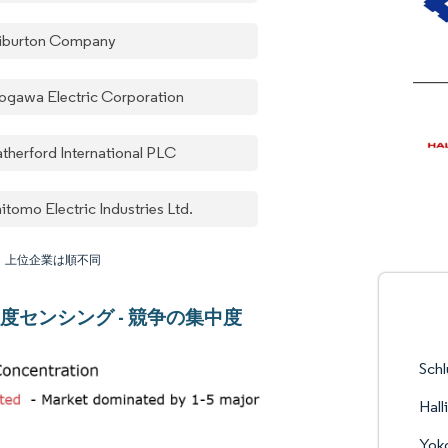
liburton Company
ogawa Electric Corporation
therford International PLC
itomo Electric Industries Ltd.
：上位企業は順不同
度センシング - 競争の集中度
Schl
Hal
Yoko