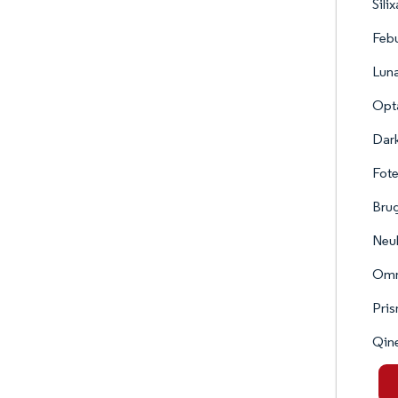
Silix
Feb
Luna
Opt
Dark
Fote
Bru
Neub
Omn
Pris
Qine