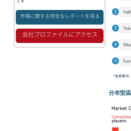
です
Hal
Yok
Wea
Sum
*免責事項
分布型温