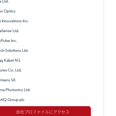
a Ltd.
us Optics
 Innovations Inc.
aSense Ltd.
Pulse Inc.
ch Solutions Ltd.
gg Kabel AG
rex Co. Ltd.
isens SA
ma Photonics Ltd.
tiQ Group plc