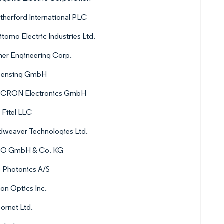
herford International PLC
tomo Electric Industries Ltd.
er Engineering Corp.
Sensing GmbH
CRON Electronics GmbH
Fitel LLC
dweaver Technologies Ltd.
O GmbH & Co. KG
 Photonics A/S
on Optics Inc.
ornet Ltd.