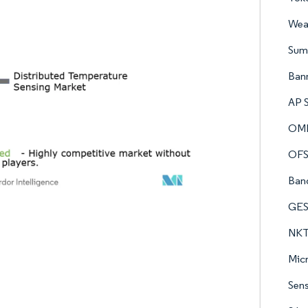
Weat
Sumi
Bann
AP 
OMI
OFS 
Ban
GES
NKT
Micr
Sens