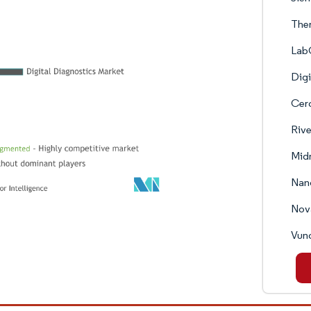
Ther
Lab
Digi
Cer
Rive
Mid
Nan
Nov
Vun