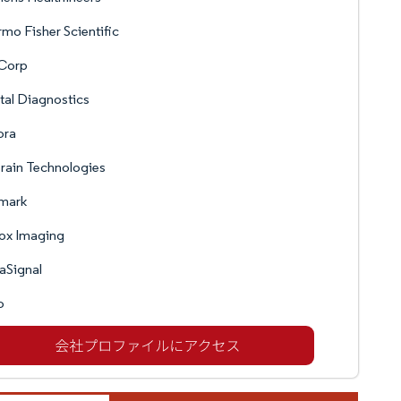
mo Fisher Scientific
Corp
tal Diagnostics
ora
rain Technologies
mark
ox Imaging
aSignal
o