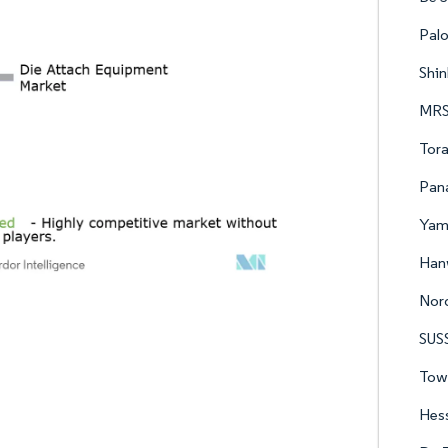
Palo
Shin
MRS
Tora
Pana
Yama
Hanw
Nor
SUS
Tow
Hes