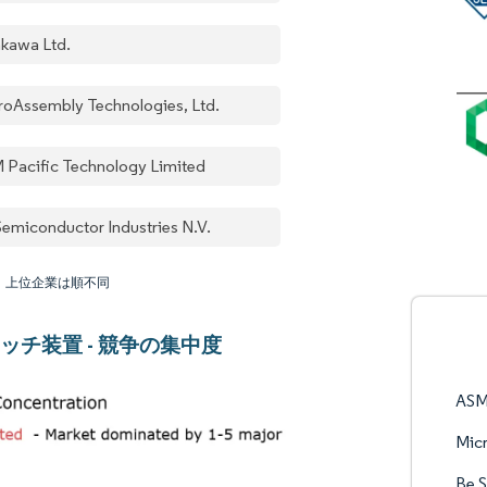
nkawa Ltd.
roAssembly Technologies, Ltd.
 Pacific Technology Limited
Semiconductor Industries N.V.
：上位企業は順不同
ッチ装置 - 競争の集中度
ASM 
Micr
Be S