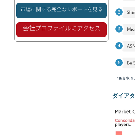
Shi
Mic
ASM
Be 
*免責事項
ダイアタ