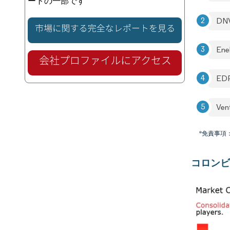
ートの一部です
DNV
Ene
EDP
Vent
*免責事項
コロンビ