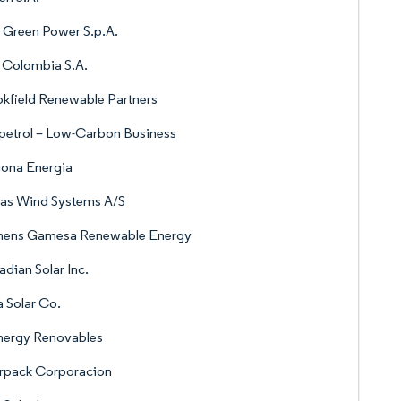
 Green Power S.p.A.
 Colombia S.A.
kfield Renewable Partners
etrol – Low-Carbon Business
iona Energia
tas Wind Systems A/S
mens Gamesa Renewable Energy
dian Solar Inc.
a Solar Co.
nergy Renovables
arpack Corporacion