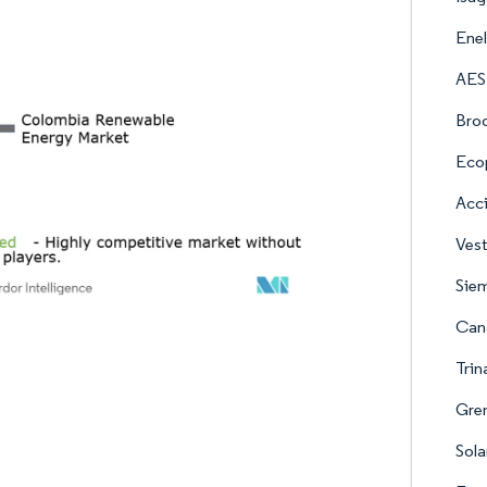
Enel
AES
Broo
Ecop
Acc
Ves
Sie
Cana
Trin
Gre
Sol