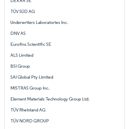
DEKRA SE
TÜV SÜD AG
Underwriters Laboratories Inc.
DNV AS
Eurofins Scientific SE
ALS Limited
BSI Group
SAI Global Pty Limited
MISTRAS Group Inc.
Element Materials Technology Group Ltd.
TÜV Rheinland AG
TÜV NORD GROUP