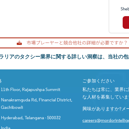
She
ラリアのタクシー業界に関する詳しい洞察は、当社の包
絡
ご参加ください
11th Floor, Rajapushpa Summit
私たちは常に、業界に
な人材を募集していま
Nanakramguda Rd, Financial District,
Gachibowli
興味がありますか?メ
Hyderabad, Telangana - 500032
careers@mordorintelli
India