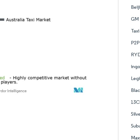
Beij
GM 
Taxi
P2P 
RYD
ingo
Leg
Blac
13C
Silv
Subu
Max