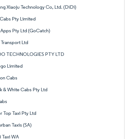
ing Xiaoju Technology Co, Ltd. (DiDi)
Cabs Pty Limited
 Apps Pty Ltd (GoCatch)
Transport Ltd
O TECHNOLOGIES PTY LTD
go Limited
ion Cabs
k & White Cabs Pty Ltd
abs
er Top Taxi Pty Ltd
rban Taxis (SA)
i Taxi WA