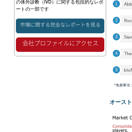
の体外診断（IVD）に関する包括的なレポ
Abb
ートの一部です
Roc
Sie
The
bio
*免責事項
オースト