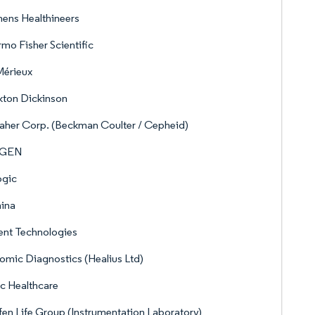
ens Healthineers
mo Fisher Scientific
Mérieux
kton Dickinson
her Corp. (Beckman Coulter / Cepheid)
AGEN
ogic
mina
ent Technologies
mic Diagnostics (Healius Ltd)
c Healthcare
en Life Group (Instrumentation Laboratory)