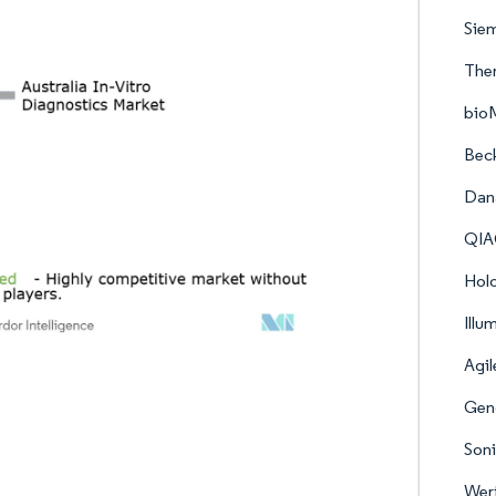
Siem
Ther
bio
Bec
Dana
QI
Hol
Illu
Agil
Geno
Soni
Werf