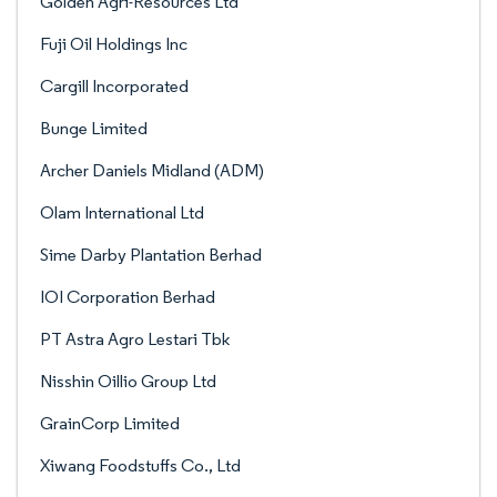
Golden Agri-Resources Ltd
Fuji Oil Holdings Inc
Cargill Incorporated
Bunge Limited
Archer Daniels Midland (ADM)
Olam International Ltd
Sime Darby Plantation Berhad
IOI Corporation Berhad
PT Astra Agro Lestari Tbk
Nisshin Oillio Group Ltd
GrainCorp Limited
Xiwang Foodstuffs Co., Ltd