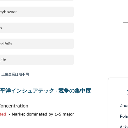
icybazaar
o
arPolis
life
：上位企業は順不同
平洋インシュアテック - 競争の集中度
Zho
Poli
Ack