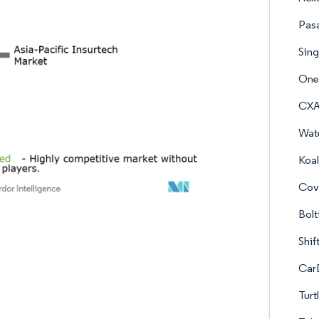
Pasa
Sing
One
CXA
Wat
Koa
Cov
Bolt
Shif
CarD
Turt