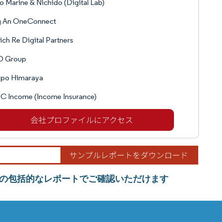
o Marine & Nichido (Digital Lab)
g An OneConnect
ch Re Digital Partners
 Group
po Himaraya
C Income (Income Insurance)
の包括的なレポートでご確認いただけます