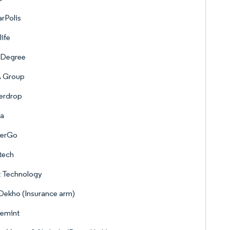
rPolis
life
Degree
 Group
erdrop
la
erGo
tech
t Technology
ekho (Insurance arm)
lemint