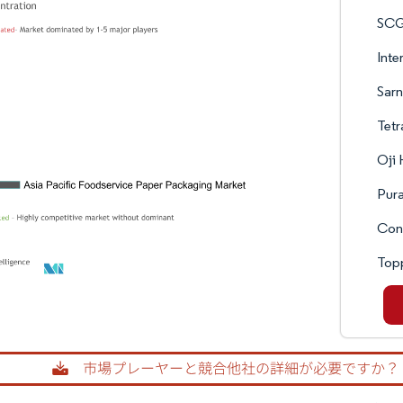
SCG
Inte
Sarn
Tetr
Oji 
Pur
Cont
Topp