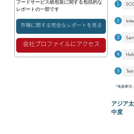
フードサービス紙包装に関する包括的な
SCG
レポートの一部です
Int
Sar
Huh
Tet
*免責事項
アジア太
中度