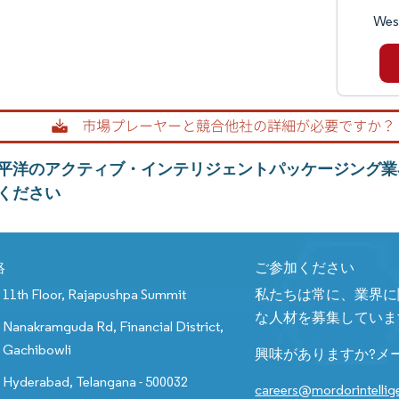
Wes
平洋のアクティブ・インテリジェントパッケージング業
ください
絡
ご参加ください
11th Floor, Rajapushpa Summit
私たちは常に、業界に
な人材を募集していま
Nanakramguda Rd, Financial District,
Gachibowli
興味がありますか?メ
Hyderabad, Telangana - 500032
careers@mordorintelli