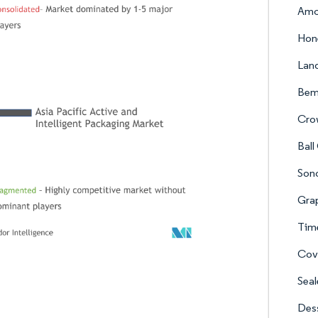
Amc
Hone
Lan
Bem
Crow
Ball
Son
Grap
Time
Cove
Seal
Dess