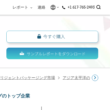
レポート
連絡
+1 617-765-2493
リジェントパッケージング市場
アジア太平洋のアクティブ
グのトップ企業