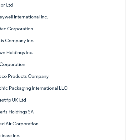
or Ltd
ywell International Inc.
dec Corporation
is Company Inc.
n Holdings Inc.
 Corporation
oco Products Company
hic Packaging International LLC
strip UK Ltd
ris Holdings SA
ed Air Corporation
icare Inc.