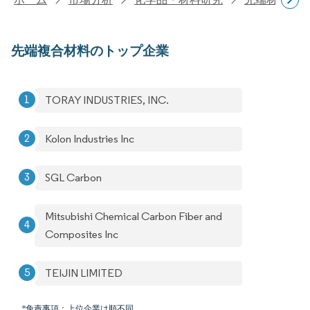
先端複合材料のトップ企業
TORAY INDUSTRIES, INC.
Kolon Industries Inc
SGL Carbon
Mitsubishi Chemical Carbon Fiber and
Composites Inc
TEIJIN LIMITED
*免責事項：上位企業は順不同