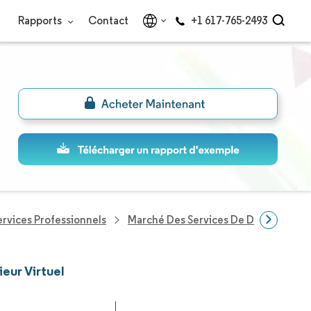
Rapports
Contact
+1 617-765-2493
ervices Professionnels
Marché Des Services De Design D'inté
ieur Virtuel