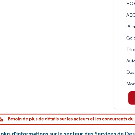
HO
AE
IA I
Gol
Trim
Aut
Das
Mod
lus d'informations sur le secteur des Services de Desi