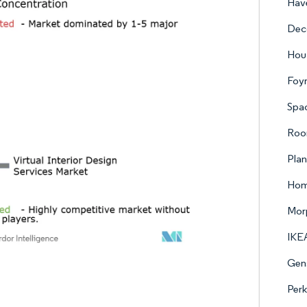
Hav
Deco
Hou
Foy
Spa
Roo
Plan
Ho
Mor
IKEA
Gens
Perk