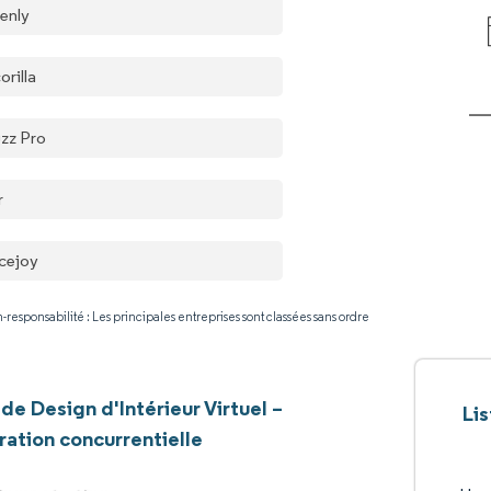
enly
orilla
zz Pro
r
cejoy
-responsabilité : Les principales entreprises sont classées sans ordre
de Design d'Intérieur Virtuel –
Li
ation concurrentielle