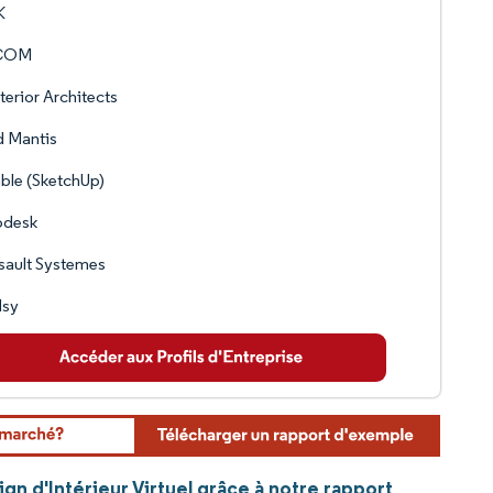
K
COM
nterior Architects
d Mantis
ble (SketchUp)
odesk
sault Systemes
sy
gn d'Intérieur Virtuel grâce à notre rapport