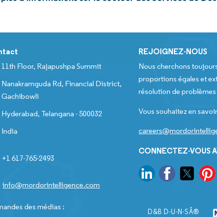
ntact
REJOIGNEZ-NOUS
11th Floor, Rajapushpa Summit
Nous cherchons toujour
proportions égales et ext
Nanakramguda Rd, Financial District,
résolution de problèmes e
Gachibowli
Vous souhaitez en savoir
Hyderabad, Telangana - 500032
careers@mordorintelli
India
CONNECTEZ-VOUS A
+1 617-765-2493
info@mordorintelligence.com
andes des médias :
D&B D-U-N-SÂ®