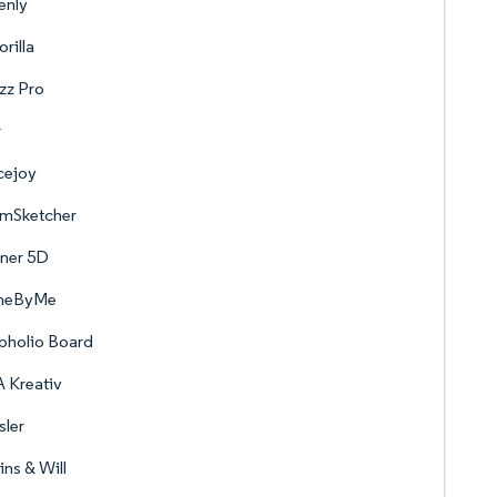
enly
rilla
zz Pro
r
cejoy
mSketcher
ner 5D
meByMe
pholio Board
 Kreativ
ler
ins & Will