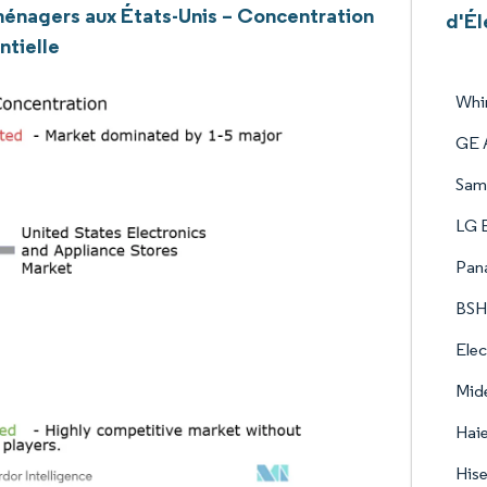
énagers aux États-Unis – Concentration
d'Él
ntielle
Whir
GE A
Sams
LG E
Pana
BSH
Elec
Mide
Haie
Hise