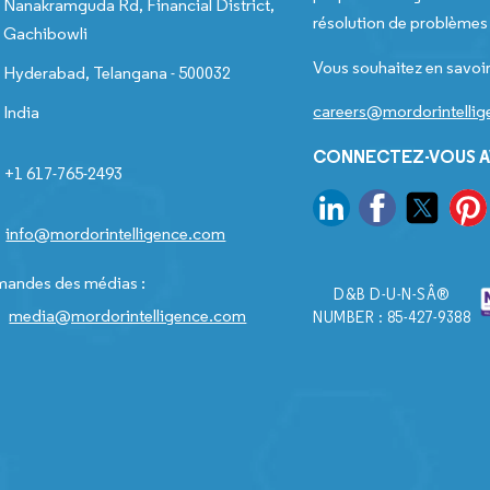
Nanakramguda Rd, Financial District,
résolution de problèmes e
Gachibowli
Vous souhaitez en savoir
Hyderabad, Telangana - 500032
careers@mordorintelli
India
CONNECTEZ-VOUS A
+1 617-765-2493
info@mordorintelligence.com
andes des médias :
D&B D-U-N-SÂ®
media@mordorintelligence.com
NUMBER : 85-427-9388