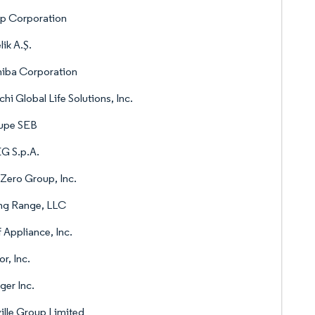
p Corporation
lik A.Ş.
hiba Corporation
chi Global Life Solutions, Inc.
upe SEB
G S.p.A.
Zero Group, Inc.
ng Range, LLC
 Appliance, Inc.
r, Inc.
ger Inc.
ille Group Limited