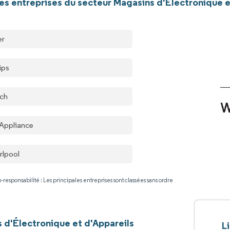
les entreprises du secteur Magasins d'Électronique 
er
ips
ch
Appliance
rlpool
-responsabilité : Les principales entreprises sont classées sans ordre
 d'Électronique et d'Appareils
L