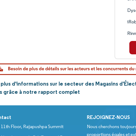
Dyso
iRo
Rinn
plus d'informations sur le secteur des Magasins d'Éle
is grâce à notre rapport complet
ntact
REJOIGNEZ-NOUS
11th Floor, Rajapushpa Summit
Nous cherchons toujour
proportions égales et ext