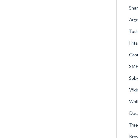
Shar
Arçe
Tos
Hita
Gro
SME
Sub-
Viki
Wolf
Daco
Trae
Brev