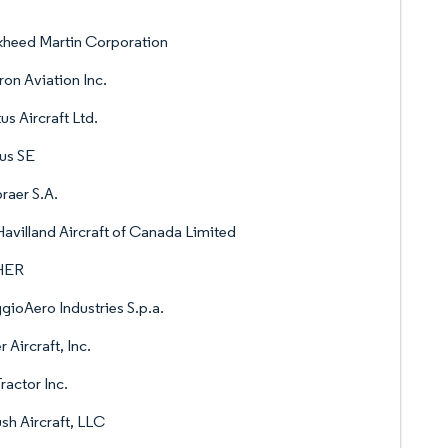
heed Martin Corporation
ron Aviation Inc.
tus Aircraft Ltd.
us SE
aer S.A.
avilland Aircraft of Canada Limited
HER
gioAero Industries S.p.a.
r Aircraft, Inc.
Tractor Inc.
sh Aircraft, LLC