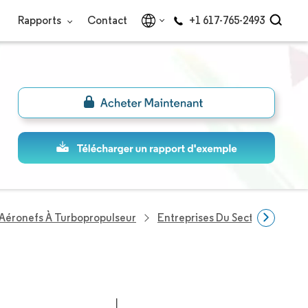
Rapports
Contact
+1 617-765-2493
Aéronefs À Turbopropulseur
Entreprises Du Secteur Avions