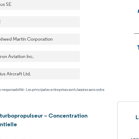
bus SE
R
kheed Martin Corporation
ron Aviation Inc.
tus Aircraft Ltd.
-responsabilité : Les principales entreprises sont classées sans ordre
 turbopropulseur – Concentration
L
ntielle