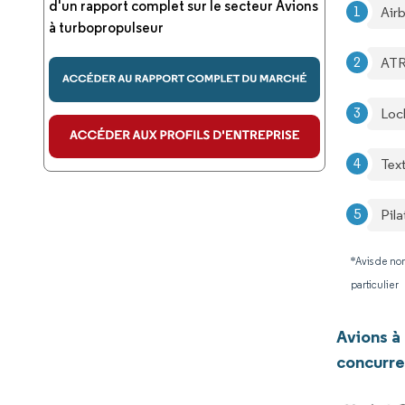
d'un rapport complet sur le secteur Avions
Air
à turbopropulseur
AT
Loc
Text
Pila
*Avis de non
particulier
Avions à
concurre