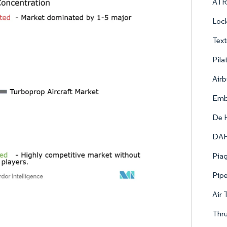
ATR
Lock
Text
Pila
Airb
Embr
De H
DA
Piag
Pipe
Air 
Thru