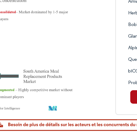
Am
Herb
Bob'
Gla
Alpi
Ques
biO
Prob