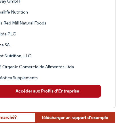
way GmbH
allife Nutrition
s Red Mill Natural Foods
nbia PLC
na SA
t Nutrition, LLC
2 Organic Comercio de Alimentos Ltda
iotica Supplements