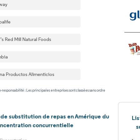
way
balife
’s Red Mill Natural Foods
nbia
ina Productos Alimenticios
-responsabilité : Les principales entreprises sont classées sans ordre
 de substitution de repas en Amérique du
Li
ncentration concurrentielle
s