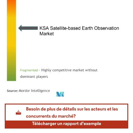
Image © Mordor Intelligence. La réutilisation nécessite une attribution sous CC BY 4.