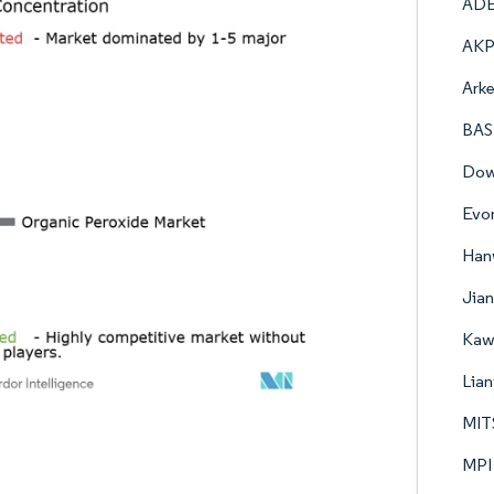
AD
AKP
Ark
BAS
Do
Evon
Han
Jian
Kawa
Lian
MIT
MPI