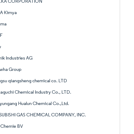
EKA CORPORATION
A Kimya
ema
F
w
ik Industries AG
wha Group
gsu qiangsheng chemical co. LTD
guchi Chemical Industry Co., LTD.
yungang Hualun Chemical Co.,Ltd.
SUBISHI GAS CHEMICAL COMPANY, INC.
 Chemie BV