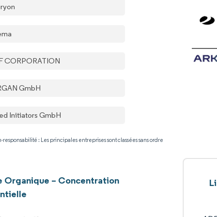
ryon
ema
F CORPORATION
RGAN GmbH
ted Initiators GmbH
-responsabilité : Les principales entreprises sont classées sans ordre
e Organique – Concentration
L
ntielle