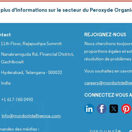
plus d'informations sur le secteur du Peroxyde Organ
ntact
REJOIGNEZ-NOUS
11th Floor, Rajapushpa Summit
Nous cherchons toujour
proportions égales et ext
Nanakramguda Rd, Financial District,
résolution de problèmes e
Gachibowli
Vous souhaitez en savoir
Hyderabad, Telangana - 500032
careers@mordorintelli
India
CONNECTEZ-VOUS A
+1 617-765-2493
info@mordorintelligence.com
andes des médias :