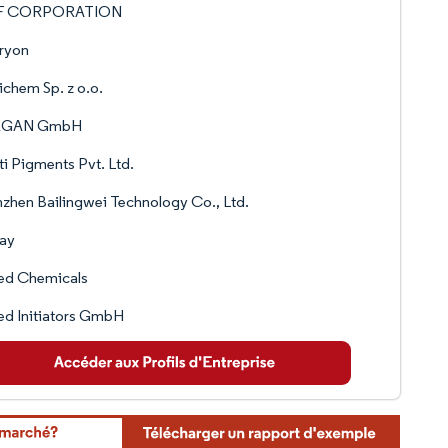
F CORPORATION
ryon
chem Sp. z o.o.
RGAN GmbH
ti Pigments Pvt. Ltd.
zhen Bailingwei Technology Co., Ltd.
vay
ed Chemicals
ed Initiators GmbH