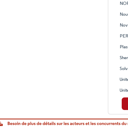
NO
Nou
Novi
PE
Plas
Shen
Sol
Unit
Unit