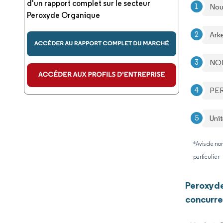
d'un rapport complet sur le secteur
Nou
Peroxyde Organique
Ark
NO
PE
Uni
*Avis de non
particulier
Peroxyd
concurre