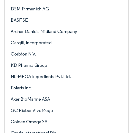
DSM-Firmenich AG
BASF SE
Archer Daniels Midland Company
Cargill, Incorporated
Corbion N.V.
KD Pharma Group
NU-MEGA Ingredients Pvt.Ltd.
Polaris Inc.
Aker BioMarine ASA
GC Rieber VivoMega
Golden Omega SA
Croda International Plc