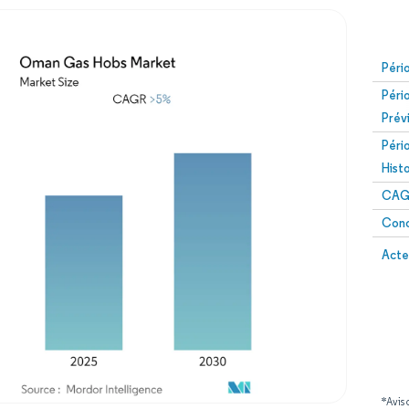
Péri
Péri
Prév
Péri
Hist
CAG
Conc
Acte
*Avis 