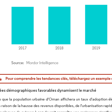
or Intelligence. La réutilisation nécessite une attribution sous CC BY 4.0.
ées démographiques favorables dynamisent le marché
vu que la population urbaine d'Oman affichera un taux d'adoption é
n raison de la hausse des revenus disponibles, de l'urbanisation ra