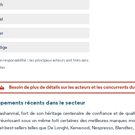
ch
ai
er
tige
n-responsabilité : les principaux acteurs sont triés sans
lier
Image © Mo
pements récents dans le secteur
ashanmal, fort de son héritage centenaire de confiance et de qual
éunissant sous un même toit certaines des meilleures marques 
 et best-sellers telles que De Longhi, Kenwood, Nespresso, Blendtec,