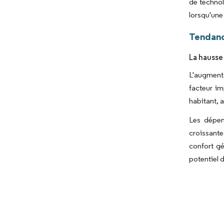
de technol
lorsqu'une 
Tendanc
La hausse
L'augmenta
facteur im
habitant, 
Les dépen
croissante
confort gé
potentiel 