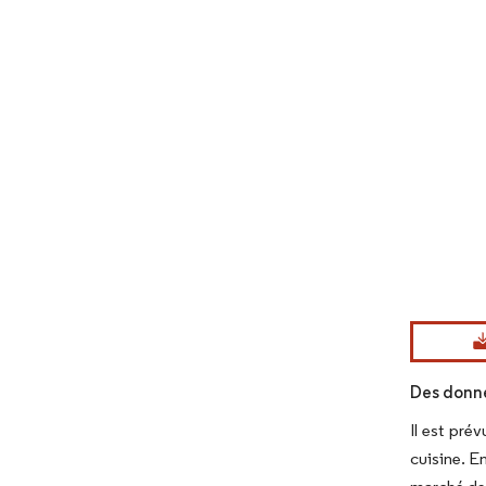
Image © Mord
Des donn
Il est pré
cuisine. E