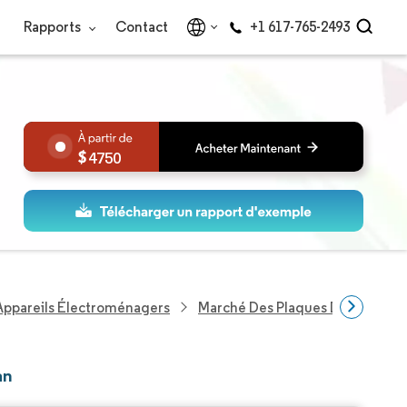
Rapports
Contact
+1 617-765-2493
4750
Appareils Électroménagers
Marché Des Plaques De Cuisson
an