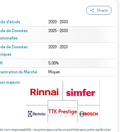
Share
ode d'étude
2020 - 2030
ode de Données
2025 - 2030
isionnelles
ode de Données
2020 - 2023
oriques
R
5.00%
entration du Marché
Moyen
urs majeurs
de non-responsabilité : les principaux acteurs sont triés sans ordre particulier