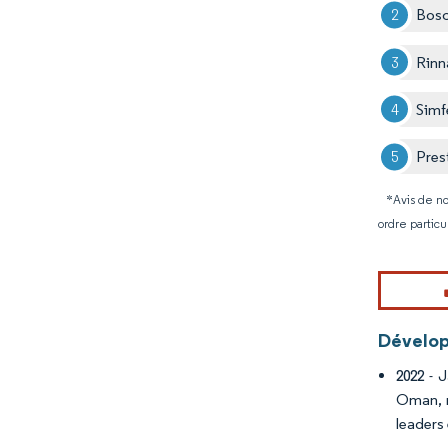
Bos
Rinn
Simf
Pres
*Avis de no
ordre particu
Dévelop
- J
2022
Oman, r
leaders