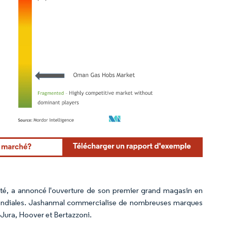
rdor Intelligence. La réutilisation nécessite une attribution sous CC BY 4.0.
ité, a annoncé l'ouverture de son premier grand magasin en
mondiales. Jashanmal commercialise de nombreuses marques
 Jura, Hoover et Bertazzoni.