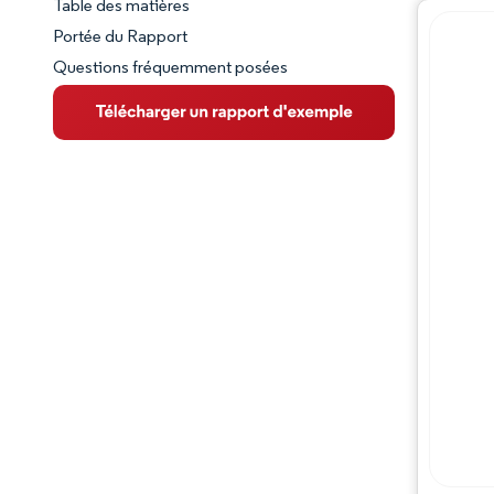
Table des matières
Aperçu du marché
Portée du Rapport
Questions fréquemment posées
VUE D’ENSEMBLE DU MARCHÉ
Principales tendances du marché
Paysage concurrentiel
Évolutions de l'industrie