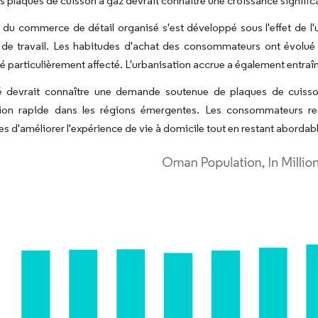
 plaques de cuisson à gaz devrait connaître une croissance signific
 du commerce de détail organisé s'est développé sous l'effet de l'
 de travail. Les habitudes d'achat des consommateurs ont évolué
été particulièrement affecté. L'urbanisation accrue a également entra
 devrait connaître une demande soutenue de plaques de cuisso
ation rapide dans les régions émergentes. Les consommateurs re
es d'améliorer l'expérience de vie à domicile tout en restant abordab