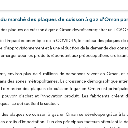
Image © Mordor Intelligence. La réutilisation nécessite une attribution sous CC BY 4.0
 du marché des plaques de cuisson à gaz d'Oman par
des plaques de cuisson à gaz d'Oman devrait enregistrer un TCAC su
de l'impact économique de la COVID-19, le secteur des plaques de c
ne d'approvisionnement et à une réduction de la demande des cons
 émerger pour les produits répondant aux préoccupations croissantes
ent, environ plus de 4 millions de personnes vivent en Oman, et
ans des zones métropolitaines. La croissance démographique intérie
Le marché des plaques de cuisson à gaz en Oman est principalem
 pouvoir d'achat et l'innovation produit. Les fabricants créent
ques, ce qui soutient le secteur.
 des plaques de cuisson à gaz en Oman se développe grâce à la cr
des droits d'importation. L'un des principaux facteurs stimulant la 