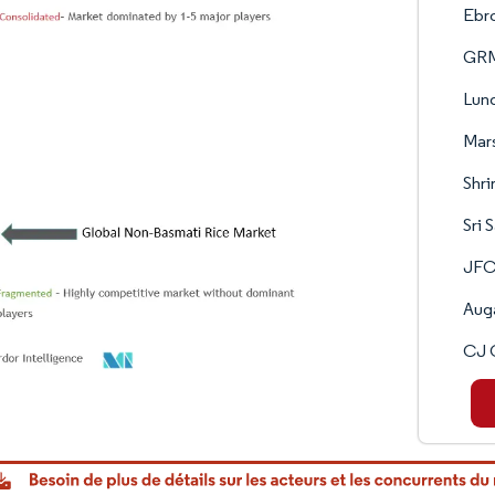
Ebro
GR
Lun
Mars
Shri
Sri 
JFC 
Aug
CJ 