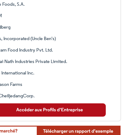
 Foods, S.A.
M
dberg
, Incorporated (Uncle Ben's)
ram Food Industry Pvt. Ltd.
Sai Nath Industries Private Limited.
International Inc.
ason Farms
CheiljedangCorp.