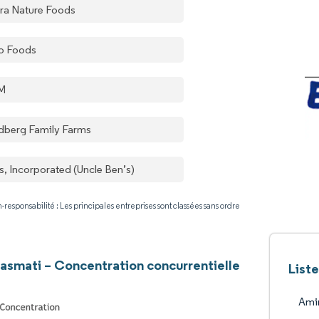
ra Nature Foods
o Foods
M
dberg Family Farms
s, Incorporated (Uncle Ben’s)
-responsabilité : Les principales entreprises sont classées sans ordre
basmati – Concentration concurrentielle
List
Amir