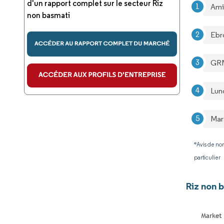
d'un rapport complet sur le secteur Riz
Ami
non basmati
Ebr
GR
Lun
Mar
*Avis de non
particulier
Riz non 