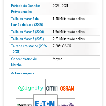
Période de Données
2026 - 2031
Prévisionnelles
Taille du marché de
1.45 Milliards de dollars
l'année de base (2025)
Taille du Marché (2026)
1.56 Milliards de dollars
Taille du Marché (2031)
2.21 Milliards de dollars
Taux de croissance (2026
7.28% CAGR
- 2031)
Concentration du
Moyen
Marché
Image © Mordor Intelligence. La réutilisation nécessite une attribution sous CC 
Acteurs majeurs