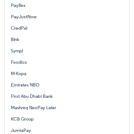
Payflex
PayJustNow
CredPal
Blnk
Sympl
Foodics
M-Kopa
Emirates NBD
First Abu Dhabi Bank
Mashreq NeoPay Later
KCB Group
JumiaPay