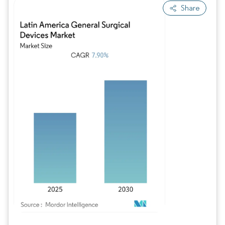
Share
Image © Mordor Intelligence. La réutilisation nécessite une attribution sous CC BY