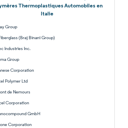
ymères Thermoplastiques Automobiles en
Italie
vay Group
iberglass (Braj Binani Group)
c Industries Inc.
ema Group
anese Corporation
el Polymer Ltd
ont de Nemours
el Corporation
hnocompound GmbH
yone Corporation