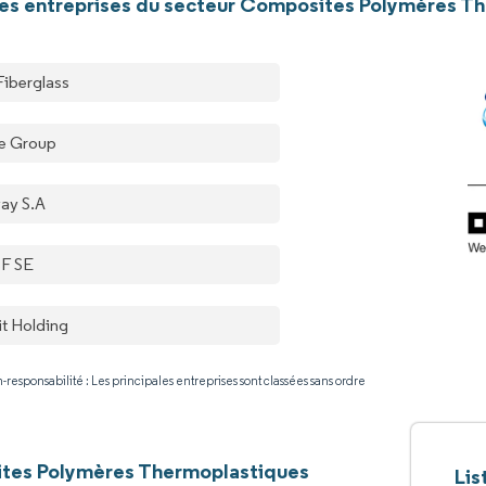
les entreprises du secteur Composites Polymères Th
Fiberglass
e Group
vay S.A
F SE
it Holding
-responsabilité : Les principales entreprises sont classées sans ordre
tes Polymères Thermoplastiques
Lis