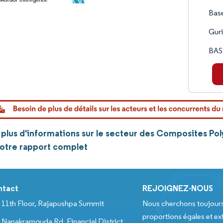
Bas
Guri
BAS
plus d'informations sur le secteur des Composites Po
notre rapport complet
ntact
REJOIGNEZ-NOUS
11th Floor, Rajapushpa Summit
Nous cherchons toujour
proportions égales et ext
Nanakramguda Rd, Financial District,