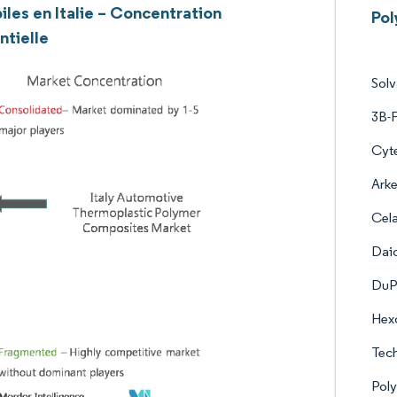
les en Italie – Concentration
Pol
ntielle
Sol
3B-F
Cyte
Ark
Cel
Daic
DuP
Hexc
Tec
Pol