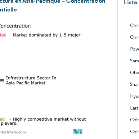
ucture en Asie-Pacifique – Concentration
Liste
ntielle
Chin
Chi
Powe
Sam
Oba
Sha
Hyu
Lars
Chin
Chi