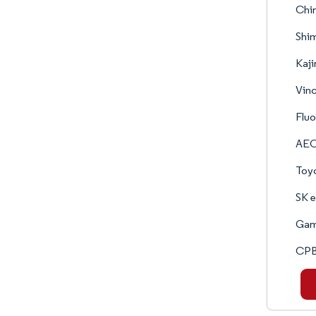
Chi
Shim
Kaj
Vinc
Fluo
AE
Toy
SK e
Gam
CPB