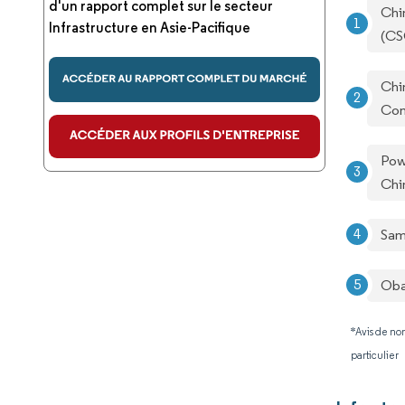
d'un rapport complet sur le secteur
Chi
Infrastructure en Asie-Pacifique
(C
Chi
Co
Pow
Chi
Sam
Oba
*Avis de non
particulier