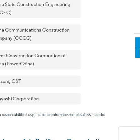
na State Construction Engineering
SCEC)
na Communications Construction
mpany (CCCC)
er Construction Corporation of
na (PowerChina)
sung C&T
yashi Corporation
-responsabilité : Les principales entreprises sont classées sans ordre