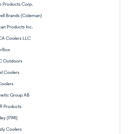
o Products Corp.
ell Brands (Coleman)
can Products Inc.
A Coolers LLC
erBox
C Outdoors
l Coolers
Coolers
etic Group AB
R Products
ley (PMI)
zly Coolers