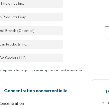
I Holdings Inc.
oo Products Corp.
ell Brands (Coleman)
can Products Inc.
A Coolers LLC
-responsabilité : Les principales entreprises sont classées sans ordre
 – Concentration concurrentielle
L
YETI