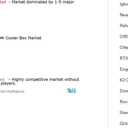
Iglo
New
Peli
ORC
Ott
RTI
Enge
K2 
Dom
Rov
Stan
Griz