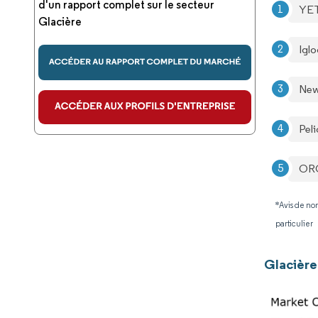
d'un rapport complet sur le secteur
YET
Glacière
Igl
New
Peli
ORC
*Avis de non
particulier
Glacière