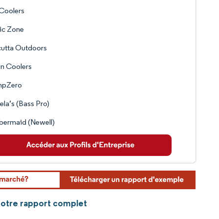
Coolers
ic Zone
cutta Outdoors
n Coolers
pZero
la’s (Bass Pro)
bermaid (Newell)
 notre rapport complet