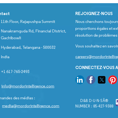
ntact
REJOIGNEZ-NOUS
11th Floor, Rajapushpa Summit
Nous cherchons toujour
proportions égales et ext
Nanakramguda Rd, Financial District,
résolution de problèmes e
Gachibowli
Vous souhaitez en savoir
Hyderabad, Telangana - 500032
careers@mordorintelli
India
CONNECTEZ-VOUS A
+1 617-765-2493
info@mordorintelligence.com
andes des médias :
D&B D-U-N-SÂ®
media@mordorintelligence.com
NUMBER : 85-427-9388