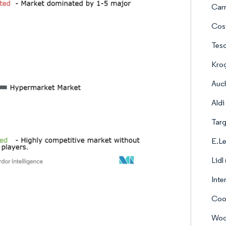
Carr
Cos
Tes
Kro
Auch
Aldi
Targ
E.Le
Lidl
Inte
Coo
Woo