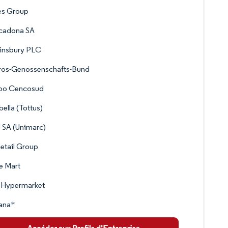
es Group
cadona SA
ainsbury PLC
ros-Genossenschafts-Bund
po Cencosud
bella (Tottus)
 SA (Unimarc)
etail Group
e Mart
 Hypermarket
ana*