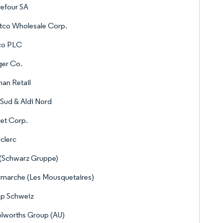
efour SA
tco Wholesale Corp.
co PLC
ger Co.
an Retail
 Sud & Aldi Nord
et Corp.
clerc
 (Schwarz Gruppe)
rmarche (Les Mousquetaires)
p Schweiz
lworths Group (AU)