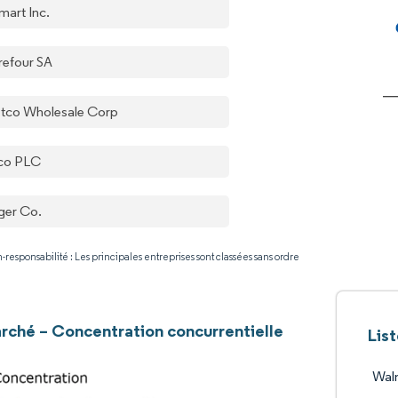
mart Inc.
refour SA
tco Wholesale Corp
co PLC
ger Co.
-responsabilité : Les principales entreprises sont classées sans ordre
ché – Concentration concurrentielle
Lis
Walm