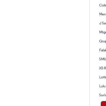
Col
Mer
J S
Mig
Gru
Fala
SMU
X5 R
Lott
Lulu
Sori