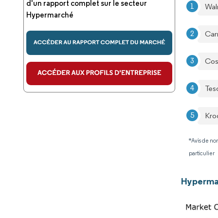
d'un rapport complet sur le secteur
Wal
Hypermarché
Car
Cos
Tes
Kro
*Avis de non
particulier
Hypermar