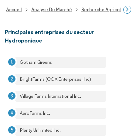
Accueil
Analyse Du Marché
Recherche Agricole
R
Principales entreprises du secteur
Hydroponique
Gotham Greens
BrightFarms (COX Enterprises, Inc)
Village Farms International Inc.
AeroFarms Inc.
Plenty Unlimited Inc.